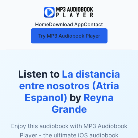
Home
Download App
Contact
Try MP3 Audiobook Player
Listen to
La distancia
entre nosotros (Atria
Espanol)
by
Reyna
Grande
Enjoy this audiobook with MP3 Audiobook
Player - the ultimate iOS audiobook